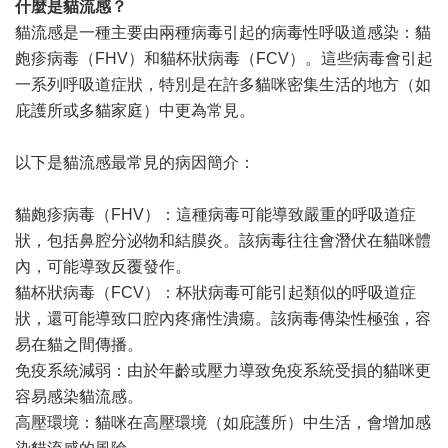
什麼是貓流感？
貓流感是一種主要由兩種病毒引起的病毒性呼吸道感染：貓
皰疹病毒（
FHV
）和貓杯狀病毒（
FCV
）。這些病毒會引起
一系列呼吸道症狀，特別是在許多貓咪密集生活的地方（如
庇護所或多貓家庭）中更為常見。
以下是貓流感最常見的病因簡介：
貓皰疹病毒（
FHV
）：這種病毒可能導致嚴重的呼吸道症
狀，包括鼻腔分泌物和結膜炎。該病毒往往會潛伏在貓咪體
內，可能導致反覆發作。
貓杯狀病毒（
FCV
）：杯狀病毒可能引起類似的呼吸道症
狀，還可能導致口腔內疼痛性潰瘍。該病毒傳染性極強，容
易在貓之間傳播。
免疫系統減弱：由於年齡或壓力導致免疫系統受損的貓咪更
容易感染貓流感。
高壓環境：貓咪在高壓環境（如庇護所）中生活，會增加感