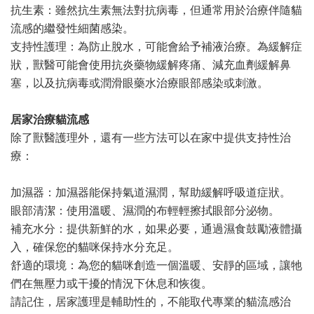
抗生素：雖然抗生素無法對抗病毒，但通常用於治療伴隨貓
流感的繼發性細菌感染。
支持性護理：為防止脫水，可能會給予補液治療。為緩解症
狀，獸醫可能會使用抗炎藥物緩解疼痛、減充血劑緩解鼻
塞，以及抗病毒或潤滑眼藥水治療眼部感染或刺激。
居家治療貓流感
除了獸醫護理外，還有一些方法可以在家中提供支持性治
療：
加濕器：加濕器能保持氣道濕潤，幫助緩解呼吸道症狀。
眼部清潔：使用溫暖、濕潤的布輕輕擦拭眼部分泌物。
補充水分：提供新鮮的水，如果必要，通過濕食鼓勵液體攝
入，確保您的貓咪保持水分充足。
舒適的環境：為您的貓咪創造一個溫暖、安靜的區域，讓牠
們在無壓力或干擾的情況下休息和恢復。
請記住，居家護理是輔助性的，不能取代專業的貓流感治