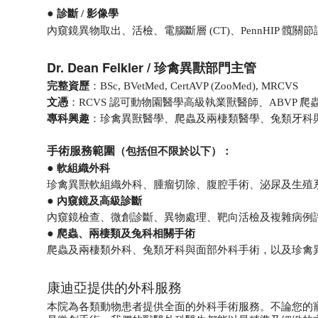
●
診斷 / 影像學
內窺鏡
異
物取出、活檢、電腦斷層 (CT)、PennHIP 髖關
Dr. Dean Felkler / 珍禽異獸部門主管
完整資歷
：BSc, BVetMed, CertAVP (ZooMed), MRCVS
文憑
：RCVS 認可動物園醫學高級執業獸醫師、ABVP 
專科興趣
：珍禽異獸醫學、爬蟲及兩棲類醫學、兔類牙科
手術服務範圍
（包括但不限於以下）
：
●
軟組織外科
珍禽異獸軟組織外科、腫瘤切除、腹腔手術、泌尿及生殖
●
內窺鏡及高級診斷
內窺鏡檢查、微創診斷、異物處理、靶向活檢及複雜病例
●
爬蟲、兩棲類及兔科相關手術
爬蟲及兩棲類外科、兔類牙科與面部外科手術，以及珍禽
康迪亞提供的外科服務
本院為各類動物患者提供全面的外科手術服務。不論您的