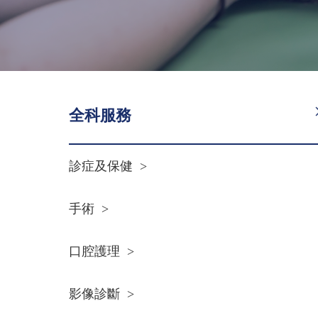
全科服務
診症及保健
>
手術
>
口腔護理
>
影像診斷
>