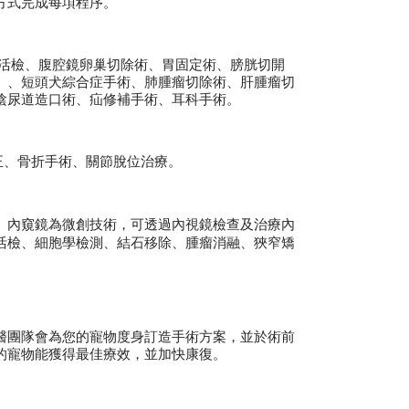
方式完成每項程序。
活檢、腹腔鏡卵巢切除術、胃固定術、膀胱切開
）、短頭犬綜合症手術、肺腫瘤切除
術
、肝腫瘤切
陰尿道造口術、疝修補
手
術
、耳科手術。
矯正、骨折手術、關節脫位治療。
。內窺鏡為微創技術，可透過內視鏡檢查及治療內
活檢、細胞學檢測、結石移除、腫瘤消融、狹窄矯
醫團隊會為您的寵物度身訂造手術方案，並於術前
的寵物能獲得最佳療效，並加快康復。