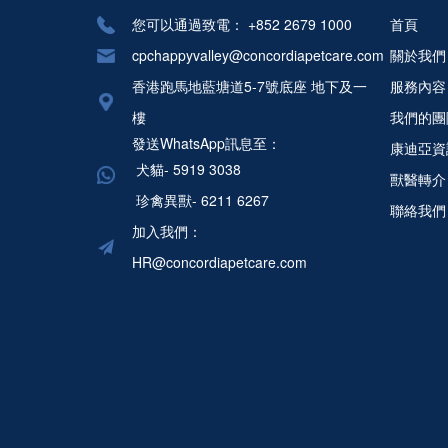
您可以通過致電：
+852 2679 1000
首頁
cpchappyvalley@concordiapetcare.com
關於我們
香港跑馬地藍塘道5-7號底座 地下及一
服務內容
樓
我們的團
發送WhatsApp訊息至：
康迪亞資
犬貓- 5919 3038
獸醫轉介
珍禽異獸- 6211 6267
聯絡我們
加入我們：
HR@concordiapetcare.com