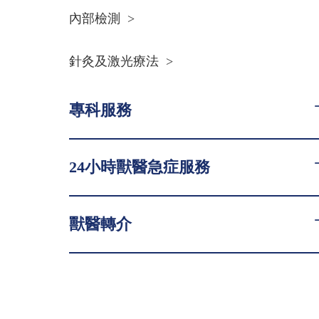
內部檢測
>
針灸及激光療法
>
專科服務
24小時獸醫急症服務
獸醫轉介