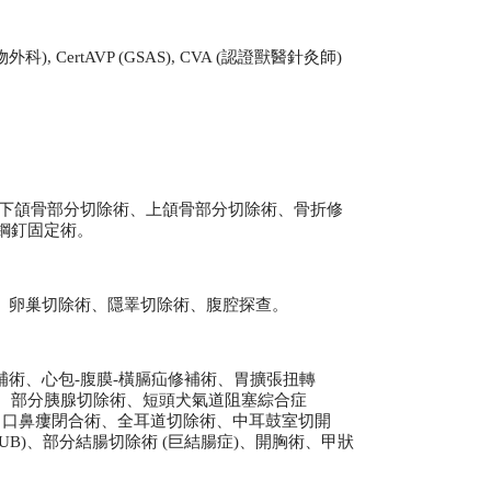
動物外科), CertAVP (GSAS), CVA (認證獸醫針灸師)
L)、下頜骨部分切除術、上頜骨部分切除術、骨折修
及鋼釘固定術。
、卵巢切除術、隱睪切除術、腹腔探查。
術、心包-腹膜-橫膈疝修補術、胃擴張扭轉
術、部分胰腺切除術、短頭犬氣道阻塞綜合症
術、口鼻瘻閉合術、全耳道切除術、中耳鼓室切開
SUB)、部分結腸切除術 (巨結腸症)、開胸術、甲狀