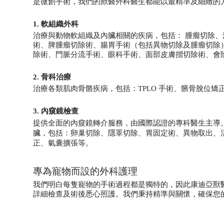
是微創手術，我們的獸醫外科醫生都能以最精準及細緻的
1. 軟組織外科
治療與動物軟組織及內臟相關的疾病，包括：
腫
瘤
切除、
術
、脾腫瘤切除
術
、腸胃手術（包括異物切除及腫瘤切除
除
術
、門脈分流手術、眼科手術、面部皮膚摺切除
術
、會
2. 骨科治療
治療各類肌肉骨骼疾病，包括：TPLO 手術、髕骨脫位
3. 內窺鏡檢查
提供全面的內窺鏡轉介服務，由國際認證的專科醫生主導
臟，包括：卵巢切除、隱睪切除、胃固定術、異物取出、
正、氣囊擴張等。
專為寵物而設的外科護理
我們明白每隻寵物的手術過程都是獨特的，因此康迪亞獸
詳細檢查及術後悉心照護。我們秉持精準與關懷，確保您