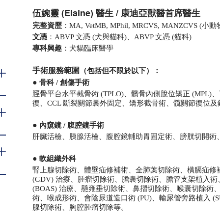
伍婉靈 (Elaine) 醫生 / 康迪亞獸醫首席醫生
完整資歷
：MA, VetMB, MPhil, MRCVS, MANZCVS (小
文憑
：ABVP 文憑 (犬與貓科)、ABVP 文憑 (貓科)
專科興趣
：犬貓臨床醫學
手術服務範圍
（包括但不限於以下）：
●
骨科 / 創傷手術
脛骨平台水平截骨術 (TPLO)、髕骨內側脫位矯正 (MP
復、CCL 斷裂關節囊外固定、矯形截骨術、髖關節復位
●
內窺鏡 / 腹腔鏡手術
肝臟活檢、胰腺活檢、腹腔鏡輔助胃固定術、膀胱切開術
●
軟組織外科
腎上腺切除術、體壁疝修補術、全肺葉切除術、橫膈疝修補
(GDV) 治療、腫瘤切除術、膽囊切除術、膽管支架植入
(BOAS) 治療、懸雍垂切除術、鼻摺切除術、喉囊切除
術、喉成形術、會陰尿道造口術 (PU)、輸尿管旁路植入 (
腺切除術、胸腔腫瘤切除等。