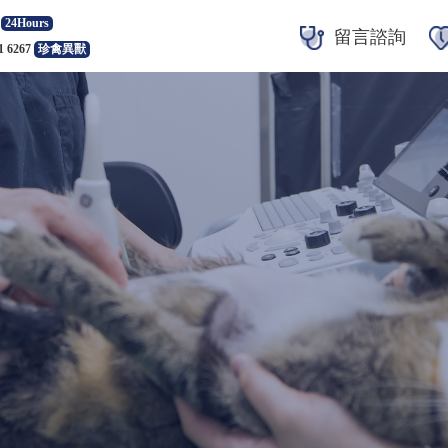
24Hours
留言諮詢
1 6267
珍禽異獸