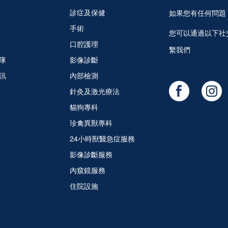
診症及保健
如果您有任何問題
手術
您可以通過以下社
口腔護理
繫我們
隊
影像診斷
訊
內部檢測
針灸及激光療法
貓狗專科
珍禽異獸專科
24小時獸醫急症服務
影像診斷服務
內窺鏡服務
住院設施