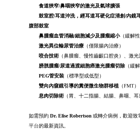
食道狹窄/鼻咽狹窄的激光及氣球擴張
鼓室腔/耳道沖洗，經耳道耳硬化症清創/內
腹部鼓室
鼻腫瘤血管消融/細胞減少及腫瘤縮小
（緩解
激光異位輸尿管治療
（僅限腸內治療）
咬合技術
（鼻腫瘤、慢性齒齦口腔炎）、激光
膀胱腫瘤/尿道過渡細胞癌激光腫瘤切除
（緩
PEG管安裝
（標準型或低型）
雙向內窺鏡引導的糞便微生物群移植
（FMT）
息肉切除術
（胃、十二指腸、結腸、鼻咽、耳
如需預約
Dr. Elise Robertson
或轉介病例，歡迎致
平台
的最新資訊。