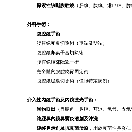
探索性診斷腹腔鏡
（肝臟、胰臟、淋巴結、脾
外科手術：
腹腔鏡手術
腹腔鏡卵巢切除術（單端及雙端）
腹腔鏡卵巢子宮切除術
腹腔鏡腹部隱睾手術
完全體內腹腔鏡胃固定術
腹腔鏡膽囊切除術（僅限特定病例）
介入性內鏡手術及內鏡激光手術：
異物取出
（胃腸道、鼻腔、耳道、氣管、支氣
純經鼻內鏡鼻竇炎清創及沖洗
純經鼻清創及抗真菌治療
，用於真菌性鼻炎/