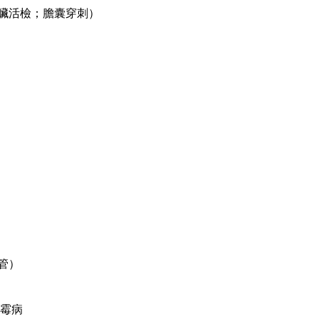
臟活檢；膽囊穿刺）
管）
曲霉病