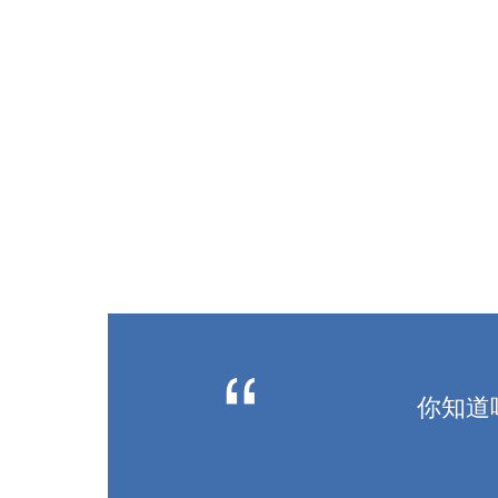
“
你知道