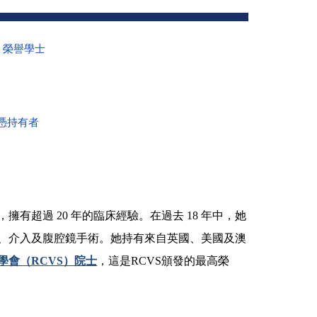
）榮譽學士
憑持有者
專科醫生，擁有超過 20 年的臨床經驗。在過去 18 年中，她
、介入及腹腔鏡手術。她持有來自英國、美國及澳
學會（RCVS）院士
，這是RCVS頒發的最高榮