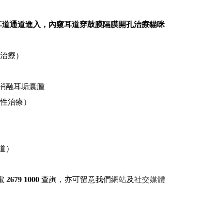
鏡耳道通道進入，內窺耳道穿鼓膜隔膜開孔治療貓咪
性治療）
消融耳垢囊腫
解性治療）
道）
電
2679 1000
查詢，亦可留意我們
網站
及
社交媒體