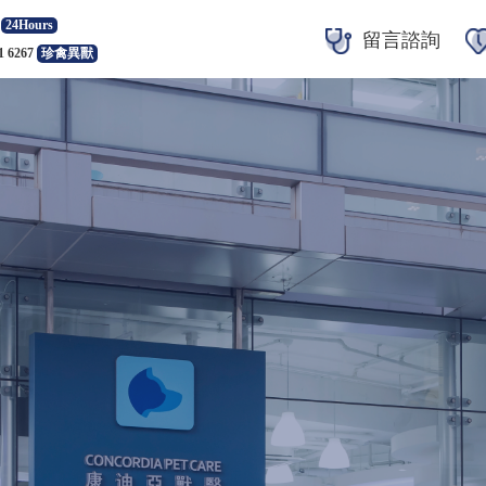
24Hours
留言諮詢
1 6267
珍禽異獸