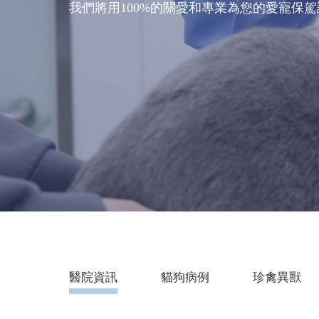
我們將用100%的關愛和專業為您的愛寵保
醫院資訊
貓狗病例
珍禽異獸