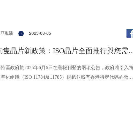
迪亞獸醫
2025-08-05
狗隻晶片新政策：ISO晶片全面推行與您需
的事項
特區政府於2025年6月6日在憲報刊登的兩項公告，政府將引入
準化組織（ISO 11784及11785）規範並載有香港特定代碼的微
用於狗隻身份識別及作為接種狂犬病疫苗的證據。同時，公告亦
進口的狗隻必須植入香港特定代碼晶片的強制要求，以便利跨境
及提升動物福利。