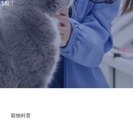
駕護航！
寵物科普