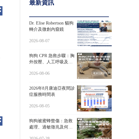
最新資訊
Dr. Elise Robertson 貓狗
轉介及微創內窺鏡
2026-08-07
狗狗 CPR 急救步驟：胸
內
外按壓、人工呼吸及送
名
院
2026-08-06
2026年8月康迪亞夜間診
症服務時間表
2026-08-05
狗狗被蜜蜂螫傷：急救
處理、過敏徵兆及何時
求診
2026-07-28