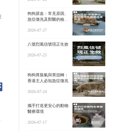
狗狗尿血：常見原因、
至
急症徵兆及獸醫的檢查
程序
2026-07-27
八號烈風信號現正生效
2026-07-25
狗狗胃脹氣與胃扭轉：
香港主人必知急症徵兆
2026-07-24
攜手打造更安心的動物
醫療環境
爭
2026-07-17