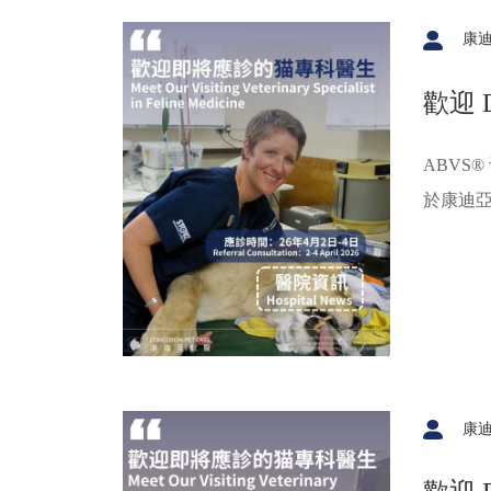
康
歡迎 D
ABVS® 
於康迪
窺鏡、
額有限，立即
康