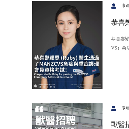
康
恭喜鄭
症與
恭喜鄭穎
VS）急
一專業領
先進專
康
獸醫