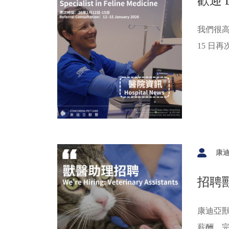
歡迎 D
我們很高興地
15 日
康
招聘
康迪亞
薪酬、