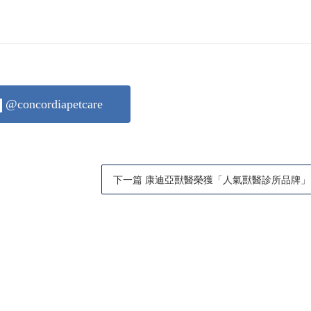
@concordiapetcare
下一