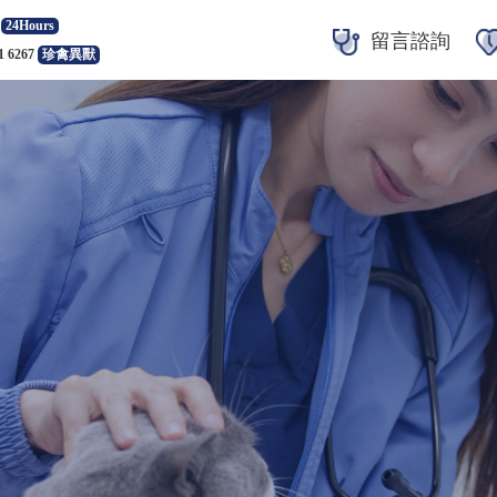
24Hours
留言諮詢
1 6267
珍禽異獸