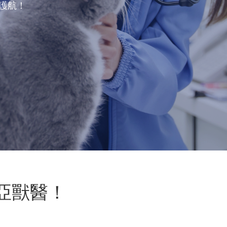
駕護航！
亞獸醫！