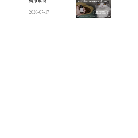
醫療環境
2026-07-17
篇 康迪亞獸醫榮獲「人氣獸醫診所品牌」評選