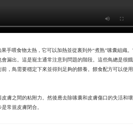
如果手喂食物太熱，它可以加熱並從裏到外“煮熟”嗉囊組織。
也會漏出。這是寵主通常注意到問題的階段。這些鳥總是很餓
術前，鳥需要穩定下來並得到足夠的餵養。餵食配方可以使用
與皮膚之間的粘附力。然後應去除嗉囊和皮膚傷口的失活和壞
步是常規皮膚閉合。