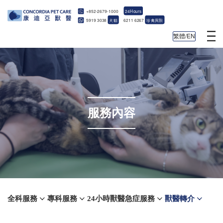
+852-2679-1000
24Hours
5919 3038
犬貓
6211 6267
珍禽異獸
繁體/EN
服務內容
全科服務
專科服務
24小時獸醫急症服務
獸醫轉介



