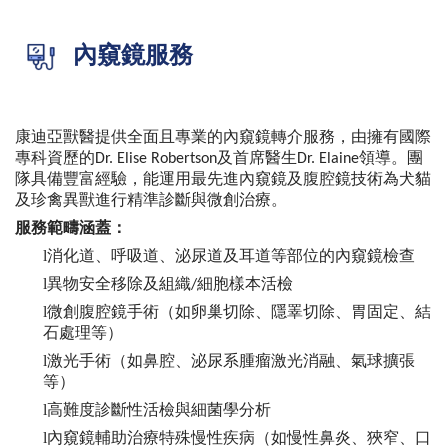
內窺鏡服務
康迪亞獸醫提供全面且專業的內窺鏡轉介服務，由擁有國際
專科資歷的
及首席醫生
領導。團
Dr. Elise Robertson
Dr. Elaine
隊具備豐富經驗，能運用最先進內窺鏡及腹腔鏡技術為犬貓
及珍禽異獸進行精準診斷與微創治療。
服務範疇涵蓋：
l
消化道、呼吸道、泌尿道及耳道等部位的內窺鏡檢查
l
異物安全移除及組織
細胞樣本活檢
/
l
微創腹腔鏡手術（如卵巢切除、隱睪切除、胃固定、結
石處理等）
l
激光手術（如鼻腔、泌尿系腫瘤激光消融、氣球擴張
等）
l
高難度診斷性活檢與細菌學分析
l
內窺鏡輔助治療特殊慢性疾病（如慢性鼻炎、狹窄、口