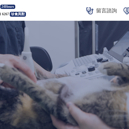
24Hours
留言諮詢
1 6267
珍禽異獸