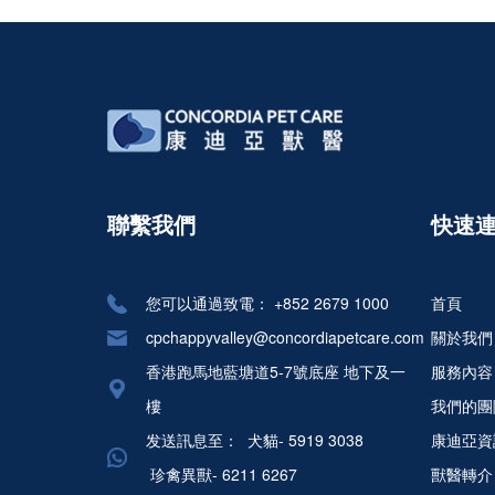
聯繫我們
快速
您可以通過致電：
+852 2679 1000
首頁
cpchappyvalley@concordiapetcare.com
關於我們
香港跑馬地藍塘道5-7號底座 地下及一
服務內容
樓
我們的團
发送訊息至：
犬貓- 5919 3038
康迪亞資
珍禽異獸- 6211 6267
獸醫轉介